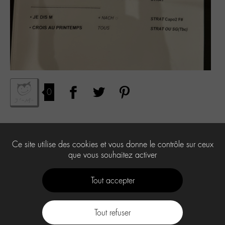
0
Laisser un commentaire
Ce site utilise des cookies et vous donne le contrôle sur ceux
Vous devez
être connecté
pour publier un commentaire.
que vous souhaitez activer
Tout accepter
Tout refuser
Contact
À propos
Press Kit -M-
CGU