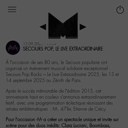
Afficher
Panneau de gestion des cookies
Labo
Connex
-
le
M-
menu
Aller
au
13.09.2025 - 13:09
menu
SECOURS POP, LE LIVE EXTRAORDINAIRE
Aller
au
À l’occasion de ses 80 ans, le Secours populaire ont
contenu
organisé un événement musical solidaire exceptionnel :
Aller
Secours Pop Rocks – Le Live Extraordinaire 2025, les 13 et
à
14 septembre 2025 au Zénith de Paris.
la
recherche
Après le succès mémorable de l’édition 2015, cet
anniversaire haut en couleur s’annonce extraordinairement
festif, avec une programmation éclectique réunissant des
artistes emblématiques : -M-, 47Ter, Etienne de Crécy.
Pour l’occasion -M- a créer un spectacle unique et invite sur
scène pour des duos inédits: Clara Luciani, Boombass,