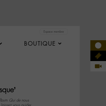
Espace membre
BOUTIQUE
sque’
’album
Qui de nous
 laissez vous guider