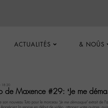
ACTUALITÉS
& NOÛS
- 18:20
to de Maxence #29: ‘Je me déma
e son nouveau Tuto pour le morceau
‘Je me démasque’
extrait de l
Appréciez la reprise en début de vidéo, attrapez votre guitare, puis