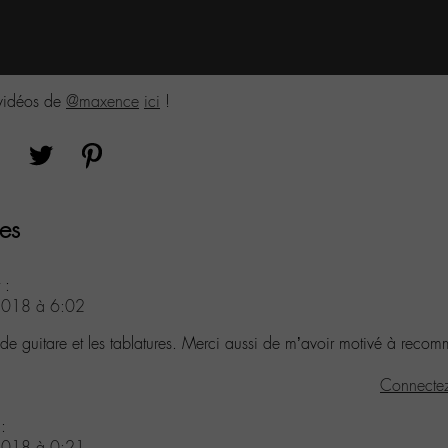
 vidéos de
@maxence
ici
!
es
 :
2018 à 6:02
de guitare et les tablatures. Merci aussi de m’avoir motivé à recom
Connectez
 :
2018 à 0:21