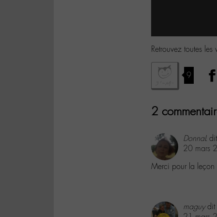
Retrouvez toutes les
9
2 commentair
DonnaL
dit
20 mars 
Merci pour la leçon 
maguy
dit
21 mars 