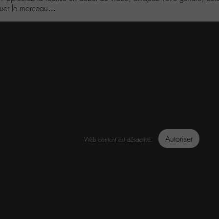
ouer le morceau…
Autoriser
Web content est désactivé.