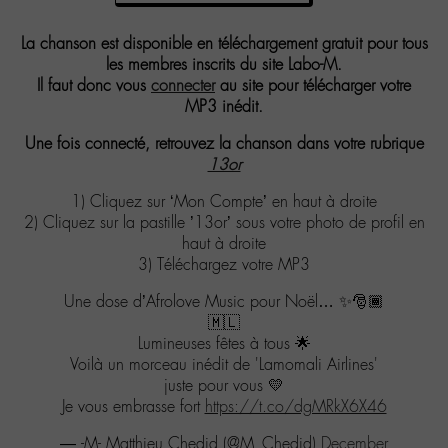
La chanson est disponible en téléchargement gratuit pour tous
les membres inscrits du site Labo-M.
Il faut donc vous
connecter
au site pour télécharger votre
MP3 inédit.
Une fois connecté, retrouvez la chanson dans votre rubrique
13or
1) Cliquez sur ‘Mon Compte’ en haut à droite
2) Cliquez sur la pastille ’13or’ sous votre photo de profil en
haut à droite
3) Téléchargez votre MP3
Une dose d’Afrolove Music pour Noël… ✨🎅🏾
🇲🇱
Lumineuses fêtes à tous 🌟
Voilà un morceau inédit de 'Lamomali Airlines'
juste pour vous 💛
Je vous embrasse fort
https://t.co/dgMRkX6X46
— -M- Matthieu Chedid (@M_Chedid)
December