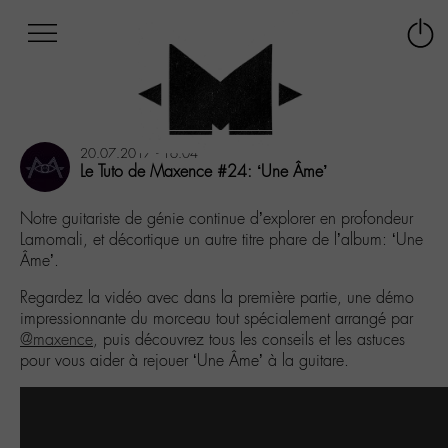
Afficher
Panneau de gestion des cookies
Labo
Connex
-
le
M-
menu
Aller
au
20.07.2017 - 16:04
menu
Le Tuto de Maxence #24: ‘Une Âme’
Aller
au
Notre guitariste de génie continue d’explorer en profondeur
contenu
Lamomali, et décortique un autre titre phare de l’album: ‘Une
Aller
Âme’.
à
la
Regardez la vidéo avec dans la première partie, une démo
recherche
impressionnante du morceau tout spécialement arrangé par
@maxence
, puis découvrez tous les conseils et les astuces
pour vous aider à rejouer ‘Une Âme’ à la guitare.