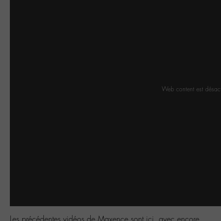
Web content est désac
Les précédentes vidéos de Maxence sont
ici
, avec encore