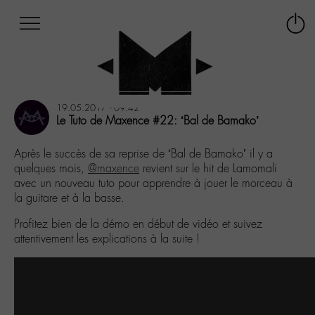
Afficher
Panneau de gestion des cookies
Labo
Connex
-
le
M-
menu
Aller
au
19.05.2017 - 09:42
menu
Le Tuto de Maxence #22: ‘Bal de Bamako’
Aller
au
Après le succès de sa reprise de ‘Bal de Bamako’ il y a
contenu
quelques mois,
@maxence
revient sur le hit de Lamomali
Aller
avec un nouveau tuto pour apprendre à jouer le morceau à
à
la guitare et à la basse.
la
recherche
Profitez bien de la démo en début de vidéo et suivez
attentivement les explications à la suite !