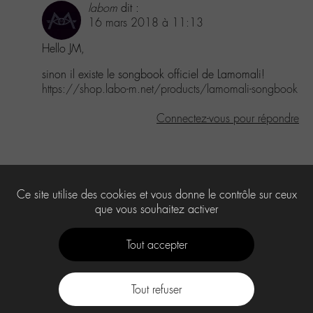
labom
dit :
16 mars 2018 à 11:13
Hello JM,
sinon il existe le songbook officiel de Lamomali!
https://shop.labo-m.net/products/lamomali-songbook
Connectez-vous pour répondre
Laisser un commentaire
Ce site utilise des cookies et vous donne le contrôle sur ceux
Vous devez
être connecté
pour publier un commentaire.
que vous souhaitez activer
Tout accepter
Tout refuser
Contact
À propos
Press Kit -M-
CGU