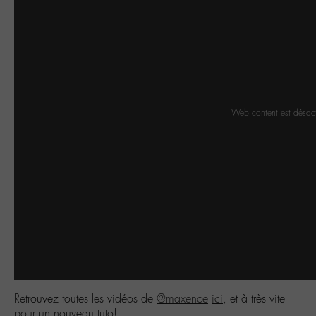
Web content est désac
Retrouvez toutes les vidéos de
@maxence
ici
, et à très vite
pour un nouveau tuto!