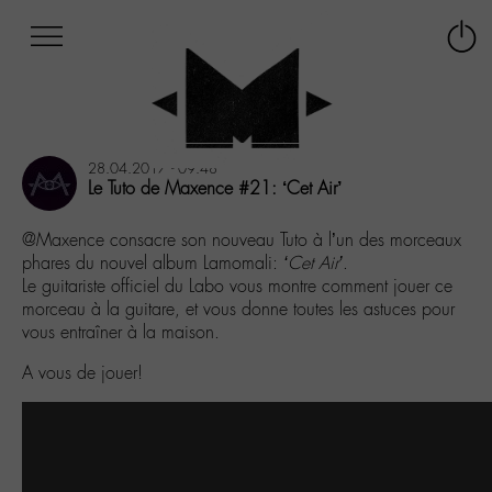
Afficher
Panneau de gestion des cookies
Labo
Connex
-
le
M-
menu
Aller
au
28.04.2017 - 09:48
menu
Le Tuto de Maxence #21: ‘Cet Air’
Aller
au
@Maxence consacre son nouveau Tuto à l’un des morceaux
contenu
phares du nouvel album Lamomali:
‘Cet Air’
.
Aller
Le guitariste officiel du Labo vous montre comment jouer ce
à
morceau à la guitare, et vous donne toutes les astuces pour
la
vous entraîner à la maison.
recherche
A vous de jouer!