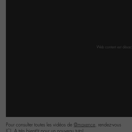
Web content est désac
Pour consulter toutes les vidéos de
@maxence
, rendez-vous
ICI
. A très bientôt pour un nouveau tuto!