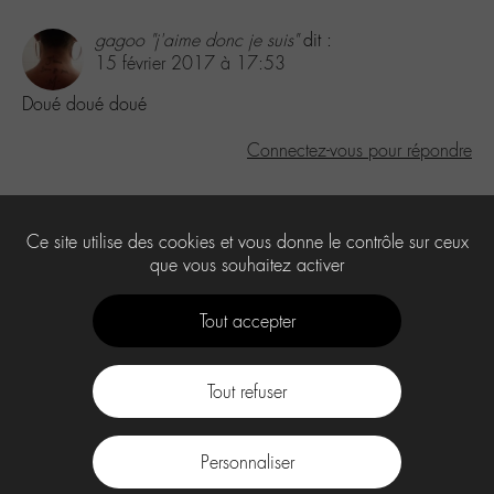
gagoo "j'aime donc je suis"
dit :
15 février 2017 à 17:53
Doué doué doué
Connectez-vous pour répondre
Laisser un commentaire
Ce site utilise des cookies et vous donne le contrôle sur ceux
Vous devez
être connecté
pour publier un commentaire.
que vous souhaitez activer
Tout accepter
Tout refuser
Contact
À propos
Press Kit -M-
CGU
Labo -M-
Personnaliser
facebook
instagram
Youtube
Discord
tiktok
.
Spotify
Deezer
Apple
Music