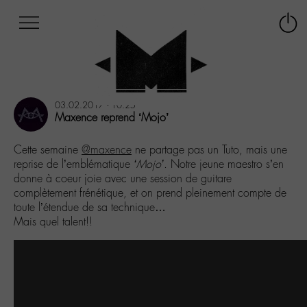
Afficher
Panneau de gestion des cookies
Labo
Connex
-
le
M-
menu
Aller
au
03.02.2017 - 10:25
menu
Maxence reprend ‘Mojo’
Aller
au
Cette semaine
@maxence
ne partage pas un Tuto, mais une
contenu
reprise de l’emblématique
‘Mojo’
. Notre jeune maestro s’en
Aller
donne à coeur joie avec une session de guitare
à
complètement frénétique, et on prend pleinement compte de
la
toute l’étendue de sa technique…
recherche
Mais quel talent!!