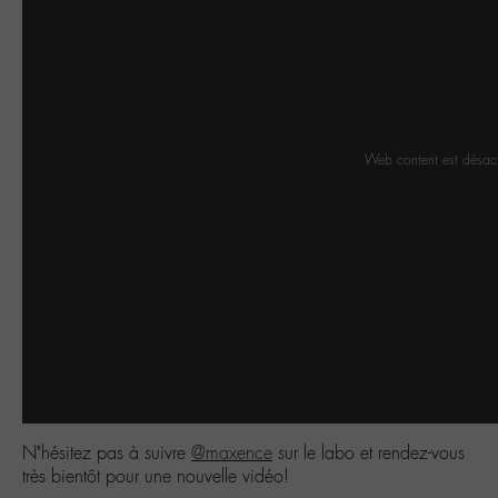
Web content est désac
N’hésitez pas à suivre
@maxence
sur le labo et rendez-vous
très bientôt pour une nouvelle vidéo!