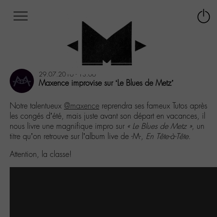
Afficher
Panneau de gestion des cookies
Labo
Connex
-
le
M-
menu
Aller
au
29.07.2016 - 13:06
menu
Maxence improvise sur ‘Le Blues de Metz’
Aller
au
Notre talentueux
@maxence
reprendra ses fameux Tutos après
contenu
les congés d’été, mais juste avant son départ en vacances, il
Aller
nous livre une magnifique impro sur
« Le Blues de Metz »
, un
à
titre qu’on retrouve sur l’album live de -M-,
En Tête-à-Tête
.
la
recherche
Attention, la classe!