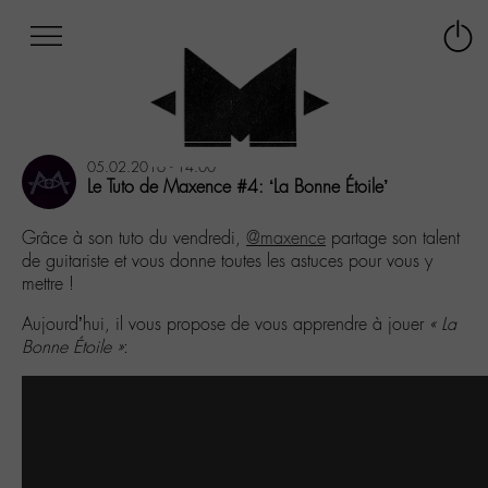
Afficher
Panneau de gestion des cookies
Labo
Connex
-
le
M-
menu
Aller
au
05.02.2016 - 14:00
menu
Le Tuto de Maxence #4: ‘La Bonne Étoile’
Aller
au
Grâce à son tuto du vendredi,
@maxence
partage son talent
contenu
de guitariste et vous donne toutes les astuces pour vous y
Aller
mettre !
à
la
Aujourd’hui, il vous propose de vous apprendre à jouer
« La
recherche
Bonne Étoile »
: