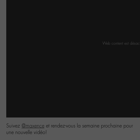
Web content est désac
Suivez
@maxence
et rendez-vous la semaine prochaine pour
une nouvelle vidéo!