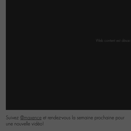
Web content est désac
Suivez
@maxence
et rendez-vous la semaine prochaine pour
une nouvelle vidéo!