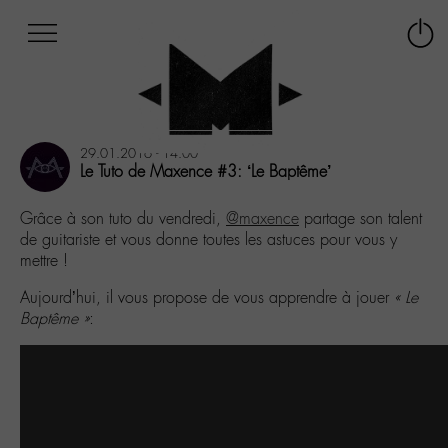
Afficher
Panneau de gestion des cookies
Labo
Connex
-
le
M-
menu
Aller
au
29.01.2016 - 14:00
menu
Le Tuto de Maxence #3: ‘Le Baptême’
Aller
au
Grâce à son tuto du vendredi,
@maxence
partage son talent
contenu
de guitariste et vous donne toutes les astuces pour vous y
Aller
mettre !
à
la
Aujourd’hui, il vous propose de vous apprendre à jouer
« Le
recherche
Baptême »
: