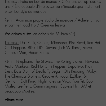
Thomas :
Faire un tour du monde / Créer une startup tous les
ans / Être capable d’improviser sur n’importe quel instrument
et sur tout style de musique
Rémi :
Avoir mon propre studio de musique / Acheter un van
et partir en road trip / Créer un festival
Vos artistes cultes
(en dehors de -M- bien sûr-)
Thomas :
Daft Punk, Queen, Téléphone, Pink Floyd, Red Hot
Chili Peppers, Blink 182, Savant, Josh Williams, Fauve,
Chinese Man, Hocus Pocus
Rémi :
Téléphone, The Strokes, The Rolling Stones, Nirvana,
Arctic Monkeys, Red Hot Chili Peppers, Deportivo, Noir
Désir, Bass Drum of Death, Ty Segall, Otis Redding, Moby,
The Chemical Brothers, Groove Armada, Ez3kiel, St
Germain, Daft Punk, Nightmares on Wax, Four Tet, Bob
Marley, Lee Perry, Cunninlynguists, Cypress Hill, IAM et
beaucoup d’autres…
Album culte