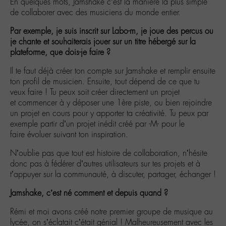
En quelques mots, Jamshake c’est la manière la plus simple
de collaborer avec des musiciens du monde entier.
Par exemple, je suis inscrit sur Labo-m, je joue des percus ou
je chante et souhaiterais jouer sur un titre hébergé sur la
plateforme, que dois-je faire ?
Il te faut déjà créer ton compte sur Jamshake et remplir ensuite
ton profil de musicien. Ensuite, tout dépend de ce que tu
veux faire ! Tu peux soit créer directement un projet
et commencer à y déposer une 1ère piste, ou bien rejoindre
un projet en cours pour y apporter ta créativité. Tu peux par
exemple partir d’un projet inédit créé par -M- pour le
faire évoluer suivant ton inspiration.
N’oublie pas que tout est histoire de collaboration, n’hésite
donc pas à fédérer d’autres utilisateurs sur tes projets et à
t’appuyer sur la communauté, à discuter, partager, échanger !
Jamshake, c’est né comment et depuis quand ?
Rémi et moi avons créé notre premier groupe de musique au
lycée, on s’éclatait c’était génial ! Malheureusement avec les