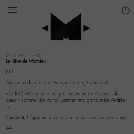
Afficher
Panneau de gestion des cookies
Labo
Connex
-
le
M-
menu
Aller
au
menu
Aller
01.11.2015 - 16:00
au
Le Rêve de Matthieu
contenu
J-13
Aller
à
Avez-vous déjà fait un rêve qui a changé votre vie?
la
recherche
« La B.O²-M- » touche tout particulièrement « Au cœur du
cœur » comme l’écrivait si justement ma grand mère Andrée
…
Sûrement, L’Expérience, à ce jour, la plus créative de ma vie.
-M-