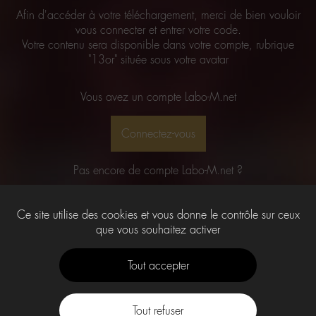
Afin d'accéder à votre téléchargement, merci de bien vouloir
vous connecter et entrer votre code.
Votre contenu sera disponible dans votre compte, rubrique
"13or" située sous votre avatar
Vous avez un compte Labo-M.net
Connectez-vous
Pas encore de compte Labo-M.net ?
Créer votre compte
Ce site utilise des cookies et vous donne le contrôle sur ceux
que vous souhaitez activer
(et revenez ici)
Tout accepter
Tout refuser