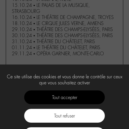
15.10.24 • LE PALAIS DE LA MUSIQUE,
STRASBOURG
16.10.24 • LE THÉÂTRE DE CHAMPAGNE, TROYES
18.10.24 • LE CIRQUE JULES VERNE, AMIENS
29.10.24 • THÉÂTRE DES CHAMPS-ELYSÉES, PARIS
30.10.24 • THÉÂTRE DES CHAMPS-ELYSÉES, PARIS
31.10.24 • THÉÂTRE DU CHÂTELET, PARIS
01.11.24 • LE THÉÂTRE DU CHÂTELET, PARIS
29.11.24 • OPÉRA GARNIER, MONTE-CARLO
Ce site utilise des cookies et vous donne le contrôle sur ceux
0
que vous souhaitez activer
Tout accepter
Tout refuser
Contact
À propos
Press Kit -M-
CGU
Labo -M-