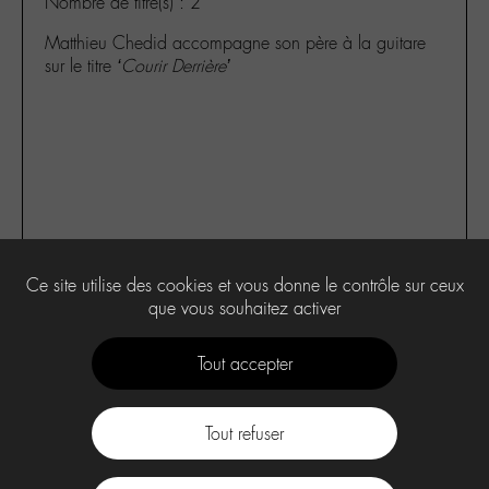
Nombre de titre(s) : 2
Matthieu Chedid accompagne son père à la guitare
sur le titre
‘Courir Derrière’
Ce site utilise des cookies et vous donne le contrôle sur ceux
3
que vous souhaitez activer
Tout accepter
Tout refuser
Contact
À propos
Press Kit -M-
CGU
Labo -M-