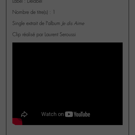
Label : Delabel
Nombre de titre(s) : 1
Single extrait de l’album
Je dis Aime
Clip réalisé par Laurent Seroussi