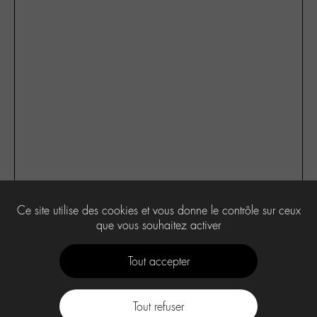
Ce site utilise des cookies et vous donne le contrôle sur ceux
4
que vous souhaitez activer
Tout accepter
Tout refuser
Contact
À propos
Press Kit -M-
CGU