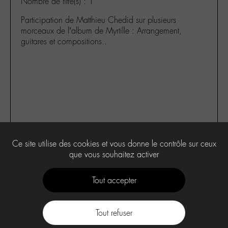
Nombre de titre(s) : 1
Participation de Matthieu Chedid sur plusieurs
morceaux de l’album de Myrtille : Arrangement,
guitares et compositions..
Ce site utilise des cookies et vous donne le contrôle sur ceux
0
que vous souhaitez activer
Tout accepter
Tout refuser
Contact
À propos
Press Kit -M-
CGU