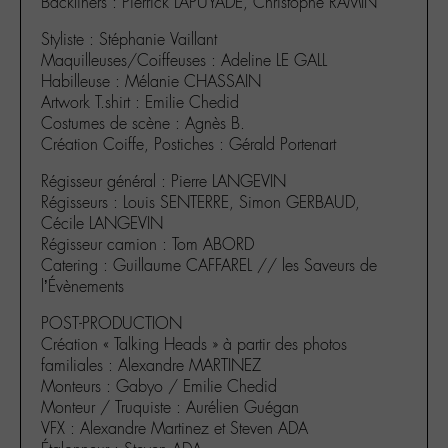
Backliners : Pierrick LAPUYADE, Christophe RAMIN
Styliste : Stéphanie Vaillant
Maquilleuses/Coiffeuses : Adeline LE GALL
Habilleuse : Mélanie CHASSAIN
Artwork T.shirt : Emilie Chedid
Costumes de scène : Agnès B.
Création Coiffe, Postiches : Gérald Portenart
Régisseur général : Pierre LANGEVIN
Régisseurs : Louis SENTERRE, Simon GERBAUD,
Cécile LANGEVIN
Régisseur camion : Tom ABORD
Catering : Guillaume CAFFAREL // les Saveurs de
l’Évènements
POST-PRODUCTION
Création « Talking Heads » à partir des photos
familiales : Alexandre MARTINEZ
Monteurs : Gabyo / Emilie Chedid
Monteur / Truquiste : Aurélien Guégan
VFX : Alexandre Martinez et Steven ADA