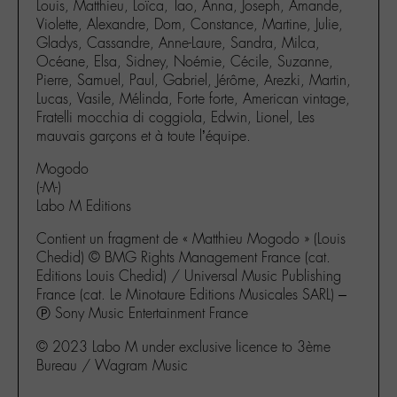
Louis, Matthieu, Loïca, Tao, Anna, Joseph, Amande,
Violette, Alexandre, Dom, Constance, Martine, Julie,
Gladys, Cassandre, Anne-Laure, Sandra, Milca,
Océane, Elsa, Sidney, Noémie, Cécile, Suzanne,
Pierre, Samuel, Paul, Gabriel, Jérôme, Arezki, Martin,
Lucas, Vasile, Mélinda, Forte forte, American vintage,
Fratelli mocchia di coggiola, Edwin, Lionel, Les
mauvais garçons et à toute l’équipe.
Mogodo
(-M-)
Labo M Editions
Contient un fragment de « Matthieu Mogodo » (Louis
Chedid) © BMG Rights Management France (cat.
Editions Louis Chedid) / Universal Music Publishing
France (cat. Le Minotaure Editions Musicales SARL) –
Ⓟ Sony Music Entertainment France
© 2023 Labo M under exclusive licence to 3ème
Bureau / Wagram Music