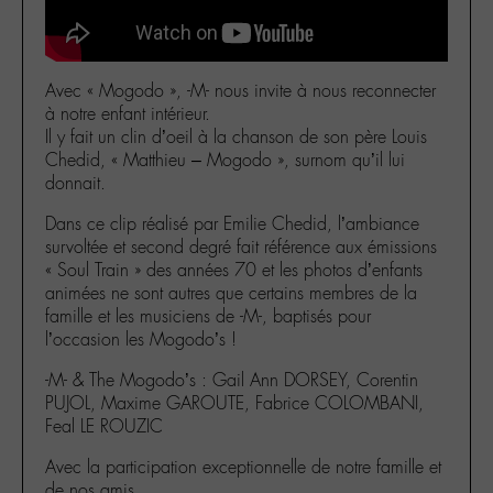
Avec « Mogodo », -M- nous invite à nous reconnecter
à notre enfant intérieur.
Il y fait un clin d’oeil à la chanson de son père Louis
Chedid, « Matthieu – Mogodo », surnom qu’il lui
donnait.
Dans ce clip réalisé par Emilie Chedid, l’ambiance
survoltée et second degré fait référence aux émissions
« Soul Train » des années 70 et les photos d’enfants
animées ne sont autres que certains membres de la
famille et les musiciens de -M-, baptisés pour
l’occasion les Mogodo’s !
-M- & The Mogodo’s : Gail Ann DORSEY, Corentin
PUJOL, Maxime GAROUTE, Fabrice COLOMBANI,
Feal LE ROUZIC
Avec la participation exceptionnelle de notre famille et
de nos amis.