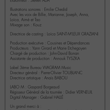
Étalonneur : Steven ADA
Illustrations sonores : Emilie Chedid
Avec les voix de Billie, Marianne, Joseph, Anna,
Loïca, Aimé et Tao
Mixage son : Kouz
Directrice de casting : Loïca SAINT-M’LEUX GRAZIANI
Production exécutive : Cousines et Dépendances
Producteurs : Yann Girard et Marie Etchegoyen
Chargé de production : John-David Bonan
Assistante de production : Annouk TYSZKA
Label 3ème Bureau WAGRAM Music
Directeur général : Pierre-Olivier TOUBLANC
Directrice artistique : Anaïs BABOU
LABO M : Gaspard Borgeaud
Régisseur Général de la tournée : Didier VERNEUIL
Digital Manager : Gabriel HALLÉ
Un grand merci à :