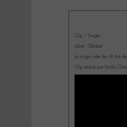
Clip / Single
Label : Delabel
Le single culte de -M- tiré
Clip réalisé par Emilie Che