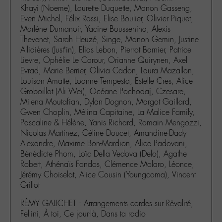
Khayi (Noeme), Laurette Duquette, Manon Gasseng,
Even Michel, Félix Rossi, Elise Boulier, Olivier Piquet,
Marlène Dumanoir, Yacine Boussenina, Alexis
Thevenet, Sarah Heuzé, Singe, Manon Gemin, Justine
Allidières (Just’in), Elias Lebon, Pierrot Barnier, Patrice
Lievre, Ophélie Le Carour, Orianne Quirynen, Axel
Evrad, Marie Berrier, Olivia Cadon, Laura Mazallon,
Louison Amatte, Loanne Tempesta, Estelle Cres, Alice
Groboillot (Ali Wei), Océane Pochodaj, Czesare,
Milena Moutafian, Dylan Dognon, Margot Gaillard,
Gwen Choplin, Mélina Capitaine, La Malice Family,
Pascaline & Hélène, Yanis Richard, Romain Mengozzi,
Nicolas Martinez, Céline Doucet, Amandine-Dady
Alexandre, Maxime Bon-Mardion, Alice Padovani,
Bénédicte Phom, Loïc Della Vedova (Delo), Agathe
Robert, Athénaïs Fandos, Clémence Molaro, Léonce,
Jérémy Choiselat, Alice Cousin (Youngcoma), Vincent
Grillot
RÉMY GALICHET : Arrangements cordes sur Rêvalité,
Fellini, À toi, Ce jour-là, Dans ta radio