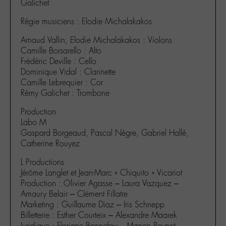
Galichet
Régie musiciens : Elodie Michalakakos
Arnaud Vallin, Elodie Michalakakos : Violons
Camille Borsarello : Alto
Frédéric Deville : Cello
Dominique Vidal : Clarinette
Camille Lebrequier : Cor
Rémy Galichet : Trombone
Production
Labo M
Gaspard Borgeaud, Pascal Nègre, Gabriel Hallé,
Catherine Rouyez
L Productions
Jérôme Langlet et Jean-Marc « Chiquito » Vicariot
Production : Olivier Agasse – Laura Vazquez –
Amaury Belair – Clément Fillatre
Marketing : Guillaume Diaz – Iris Schnepp
Billetterie : Esther Courteix – Alexandre Maarek
Juridique : Floriane Bonnefoy – Manon Poynot