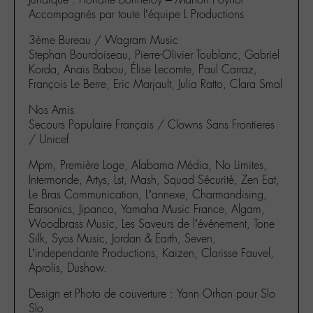
Accompagnés par toute l’équipe L Productions
3ème Bureau / Wagram Music
Stephan Bourdoiseau, Pierre-Olivier Toublanc, Gabriel
Korda, Anaïs Babou, Élise Lecomte, Paul Carraz,
François Le Berre, Eric Marjault, Julia Ratto, Clara Smal
Nos Amis
Secours Populaire Français / Clowns Sans Frontieres
/ Unicef
Mpm, Première Loge, Alabama Média, No Limites,
Intermonde, Artys, Lst, Mash, Squad Sécurité, Zen Eat,
Le Bras Communication, L’annexe, Charmandising,
Earsonics, Jipanco, Yamaha Music France, Algam,
Woodbrass Music, Les Saveurs de l’événement, Tone
Silk, Syos Music, Jordan & Earth, Seven,
L’independante Productions, Kaizen, Clarisse Fauvel,
Aprolis, Dushow.
Design et Photo de couverture : Yann Orhan pour Slo
Slo