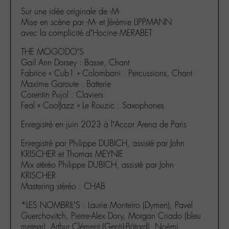
Sur une idée originale de -M-
Mise en scène par -M- et Jérémie LIPPMANN
avec la complicité d’Hocine MERABET
THE MOGODO’S
Gail Ann Dorsey : Basse, Chant
Fabrice « Cub1 » Colombani : Percussions, Chant
Maxime Garoute : Batterie
Corentin Pujol : Claviers
Feal « CoolJazz » Le Rouzic : Saxophones
Enregistré en juin 2023 à l’Accor Arena de Paris
Enregistré par Philippe DUBICH, assisté par John
KRISCHER et Thomas MEYNIE
Mix stéréo Philippe DUBICH, assisté par John
KRISCHER
Mastering stéréo : CHAB
*LES NOMBRIL’S : Laurie Monteiro (Dymen), Pavel
Guerchovitch, Pierre-Alex Dory, Morgan Criado (bleu
meteør), Arthur Clément (Gentil-Bâtard), Noémi