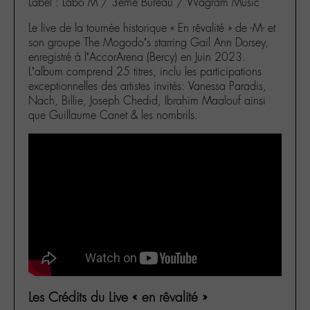
Label : Labo M / 3ème Bureau / Wagram Music
Le live de la tournée historique « En rêvalité » de -M- et
son groupe The Mogodo’s starring Gail Ann Dorsey,
enregistré à l’AccorArena (Bercy) en Juin 2023.
L’album comprend 25 titres, inclu les participations
exceptionnelles des artistes invités: Vanessa Paradis,
Nach, Billie, Joseph Chedid, Ibrahim Maalouf ainsi
que Guillaume Canet & les nombrils.
Les Crédits du Live « en rêvalité »