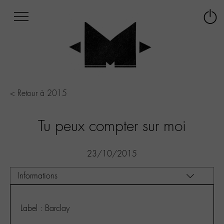
Afficher
Panneau de gestion des cookies
Labo
Connex
-
le
M-
menu
Aller
au
menu
Aller
< Retour à 2015
au
contenu
Tu peux compter sur moi
Aller
à
la
23/10/2015
recherche
Label : Barclay