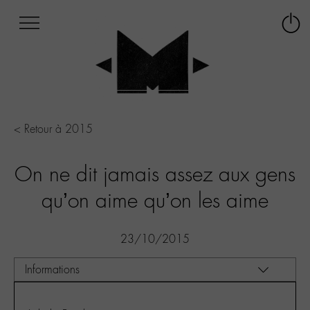
Afficher
Panneau de gestion des cookies
Labo
Connex
-
le
M-
menu
Aller
au
menu
Aller
< Retour à 2015
au
contenu
On ne dit jamais assez aux gens
Aller
à
qu’on aime qu’on les aime
la
recherche
23/10/2015