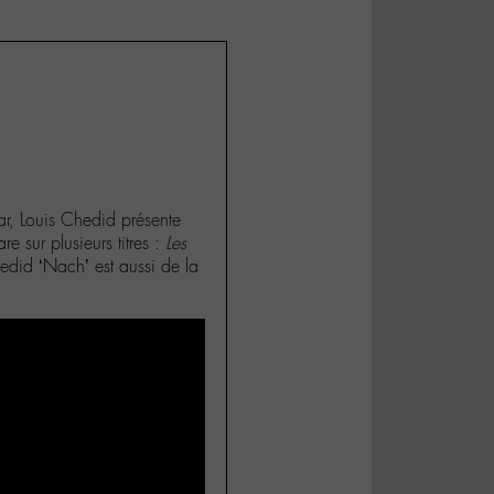
r, Louis Chedid présente
 sur plusieurs titres :
Les
did ‘Nach’ est aussi de la