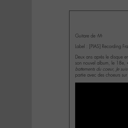
Guitare de -M-
Label : [PIAS] Recording Fr
Deux ans après le disque e
son nouvel album, le 18e, « 
battements du coeur
,
Je suis
partie avec des choeurs sur 