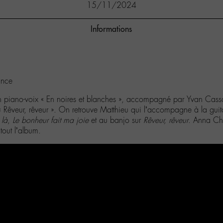
15/11/2024
Informations
ance
n piano-voix « En noires et blanches », accompagné par Yvan Cassa
Rêveur, rêveur ». On retrouve Matthieu qui l’accompagne à la guitare
 là
,
Le bonheur fait ma joie
et au banjo sur
Rêveur, rêveur
. Anna Che
tout l’album.