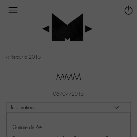
Afficher
Panneau de gestion des cookies
Labo
Connex
-
le
M-
menu
Aller
au
menu
Aller
< Retour à 2015
au
contenu
MMM
Aller
à
la
06/07/2015
recherche
Guitare de -M-