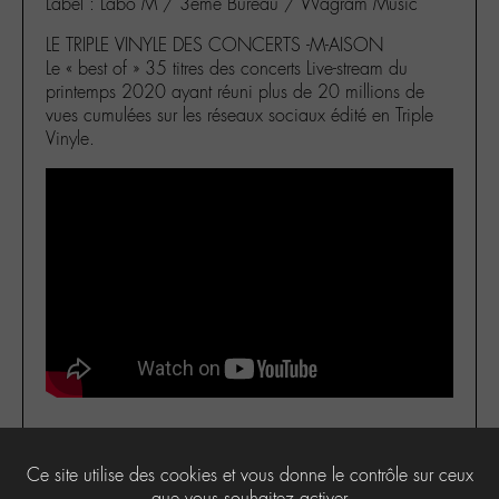
Label : Labo M / 3ème Bureau / Wagram Music
LE TRIPLE VINYLE DES CONCERTS -M-AISON
Le « best of » 35 titres des concerts Live-stream du
printemps 2020 ayant réuni plus de 20 millions de
vues cumulées sur les réseaux sociaux édité en Triple
Vinyle.
Ce site utilise des cookies et vous donne le contrôle sur ceux
0
que vous souhaitez activer