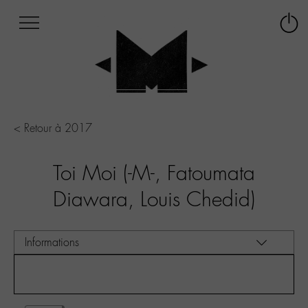
Afficher
Panneau de gestion des cookies
Labo
Connex
-
le
M-
menu
Aller
au
menu
Aller
< Retour à 2017
au
contenu
Toi Moi (-M-, Fatoumata
Aller
à
Diawara, Louis Chedid)
la
recherche