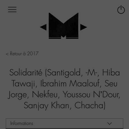
Afficher
Panneau de gestion des cookies
Labo
Connex
-
le
M-
menu
Aller
au
menu
Aller
< Retour à 2017
au
contenu
Solidarité (Santigold, -M-, Hiba
Aller
à
Tawaji, Ibrahim Maalouf, Seu
la
recherche
Jorge, Nekfeu, Youssou N’Dour,
Sanjay Khan, Chacha)