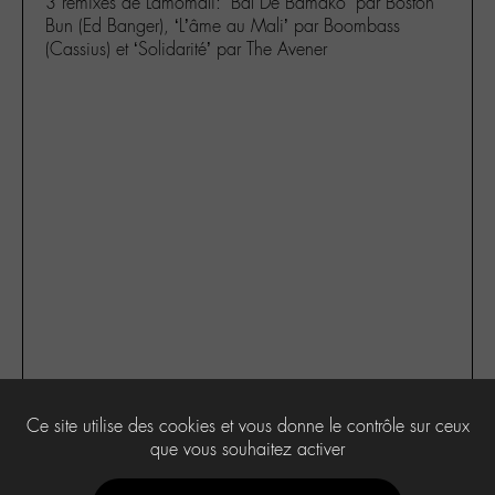
3 remixes de Lamomali: ‘Bal De Bamako’ par Boston
Bun (Ed Banger), ‘L’âme au Mali’ par Boombass
(Cassius) et ‘Solidarité’ par The Avener
Ce site utilise des cookies et vous donne le contrôle sur ceux
4
que vous souhaitez activer