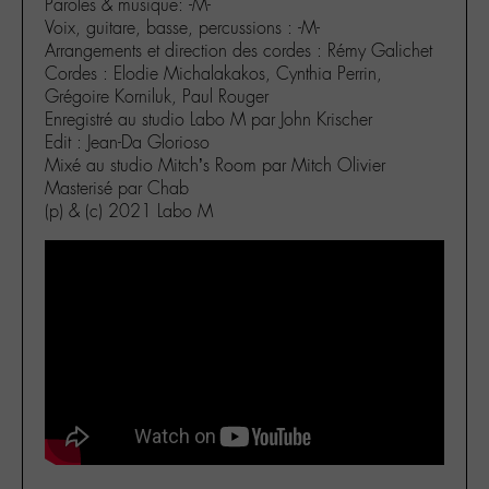
Paroles & musique: -M-
Voix, guitare, basse, percussions : -M-
Arrangements et direction des cordes : Rémy Galichet
Cordes : Elodie Michalakakos, Cynthia Perrin,
Grégoire Korniluk, Paul Rouger
Enregistré au studio Labo M par John Krischer
Edit : Jean-Da Glorioso
Mixé au studio Mitch’s Room par Mitch Olivier
Masterisé par Chab
(p) & (c) 2021 Labo M