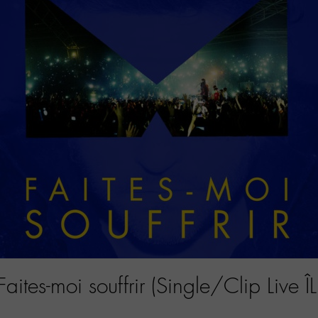
Faites-moi souffrir (Single/Clip Live ÎL