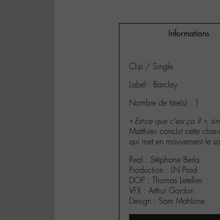
Informations
Clip / Single
Label : Barclay
Nombre de titre(s) : 1
« Est-ce que c’est ça ? »
, si
Matthieu conclut cette chan
qui met en mouvement le solei
Real : Stéphane Berla
Production : LN Prod
DOP : Thomas Letellier
VFX : Arthur Gordon
Design : Sam Mahlone