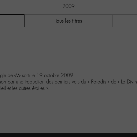
2009
Tous les titres
ngle de -M- sorti le 19 octobre 2009.
son par une traduction des derniers vers du « Paradis » de « La Div
l et les autres étoiles ».