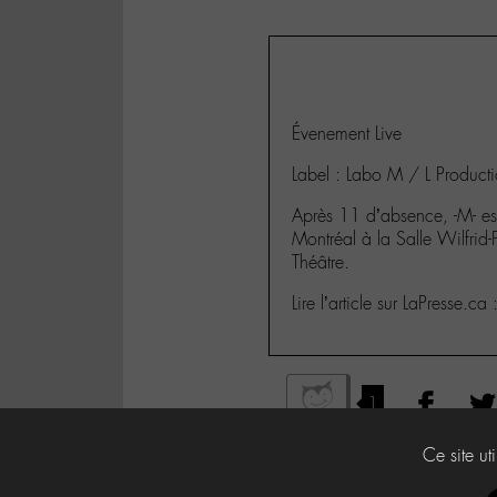
Évenement Live
Label : Labo M / L Product
Après 11 d’absence, -M- es
Montréal à la Salle Wilfrid-
Théâtre.
Lire l’article sur LaPresse.ca 
1
Ce site ut