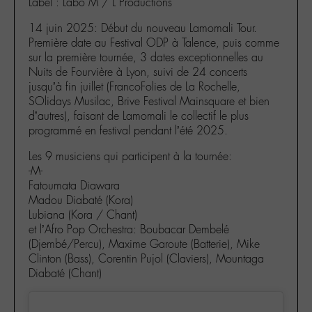
Label : Labo M / L Productions
14 juin 2025: Début du nouveau Lamomali Tour.
Première date au Festival ODP à Talence, puis comme
sur la première tournée, 3 dates exceptionnelles au
Nuits de Fourvière à Lyon, suivi de 24 concerts
jusqu’à fin juillet (FrancoFolies de La Rochelle,
SOlidays Musilac, Brive Festival Mainsquare et bien
d’autres), faisant de Lamomali le collectif le plus
programmé en festival pendant l’été 2025.
Les 9 musiciens qui participent à la tournée:
-M-
Fatoumata Diawara
Madou Diabaté (Kora)
Lubiana (Kora / Chant)
et l’Afro Pop Orchestra: Boubacar Dembelé
(Djembé/Percu), Maxime Garoute (Batterie), Mike
Clinton (Bass), Corentin Pujol (Claviers), Mountaga
Diabaté (Chant)