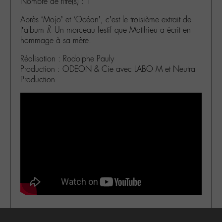
Nombre de titre(s) : 1
Après ‘Mojo’ et ‘Océan’, c’est le troisième extrait de
l’album
Îl
. Un morceau festif que Matthieu a écrit en
hommage à sa mère.
Réalisation : Rodolphe Pauly
Production : ODEON & Cie avec LABO M et Neutra
Production