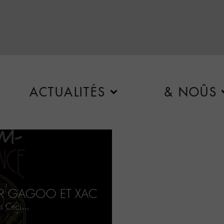
ACTUALITÉS
& NOÛS
PAR GAGOO ET XAC
tos Ceci…