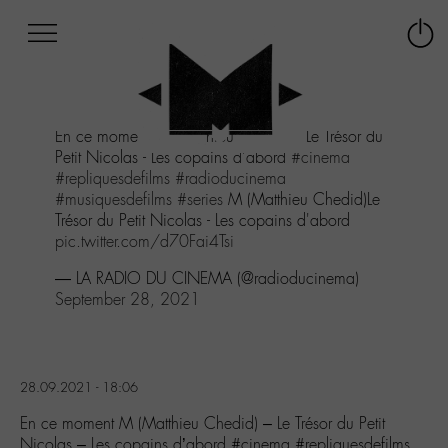
Afficher
Panneau de gestion des cookies
Labo
Connex
-
le
M-
menu
Aller
En ce moment M (Matthieu Chedid) - Le Trésor du
au
Petit Nicolas - Les copains d'abord
#cinema
menu
#repliquesdefilms
#radioducinema
Aller
#musiquesdefilms
#series
M (Matthieu Chedid)Le
au
Trésor du Petit Nicolas - Les copains d'abord
contenu
pic.twitter.com/d70Fai4Tsi
Aller
à
— LA RADIO DU CINEMA (@radioducinema)
la
September 28, 2021
recherche
28.09.2021 - 18:06
En ce moment M (Matthieu Chedid) – Le Trésor du Petit
Nicolas – Les copains d’abord #cinema #repliquesdefilms…