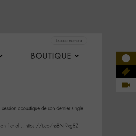
Espace membre
BOUTIQUE
 session acoustique de son dernier single
de son 1er al… https://t.co/nsBNj9xg8Z