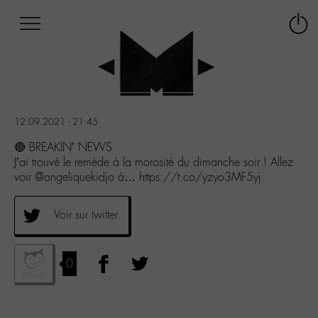
Afficher
Panneau de gestion des cookies
Labo
Connex
-
le
M-
menu
Aller
au
menu
12.09.2021 - 21:45
Aller
au
🔴 BREAKIN’ NEWS
contenu
J’ai trouvé le remède à la morosité du dimanche soir ! Allez
Aller
voir @angeliquekidjo à… https://t.co/yzyo3MF5yj
à
la
Voir sur twitter
recherche
0