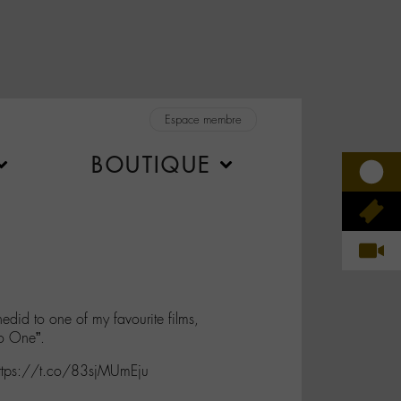
Espace membre
BOUTIQUE
did to one of my favourite films,
No One”.
https://t.co/83sjMUmEju