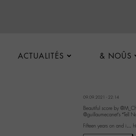
ACTUALITÉS
& NOÛS
09.09.2021 - 22:14
Beautiful score by @M_Che
@guillaumecanet’s “Tell 
Fifteen years on and i… 