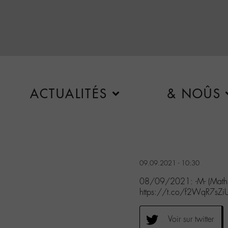
ACTUALITÉS
& NOÛS
09.09.2021 - 10:30
08/09/2021: -M- (Mathie
https://t.co/f2WqR7sZi
Voir sur twitter