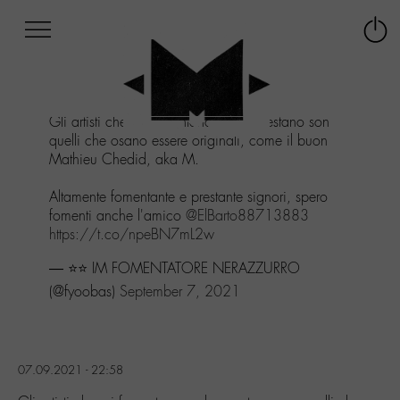
Afficher
Panneau de gestion des cookies
Labo
Connex
-
le
M-
menu
Aller
Gli artisti che mi fomentano e che prestano son
au
quelli che osano essere originali, come il buon
menu
Mathieu Chedid, aka M.
Aller
au
Altamente fomentante e prestante signori, spero
contenu
fomenti anche l'amico
@ElBarto88713883
Aller
https://t.co/npeBN7mL2w
à
la
— ⭐️⭐️ IM FOMENTATORE NERAZZURRO
recherche
(@fyoobas)
September 7, 2021
07.09.2021 - 22:58