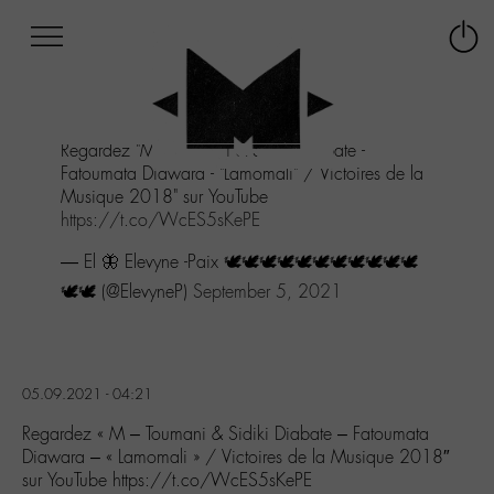
Afficher
Panneau de gestion des cookies
Labo
Connex
-
le
M-
menu
Aller
Regardez "M - Toumani & Sidiki Diabate -
au
Fatoumata Diawara - "Lamomali" / Victoires de la
menu
Musique 2018" sur YouTube
Aller
https://t.co/WcES5sKePE
au
contenu
— El 🦋 Elevyne -Paix 🕊🕊🕊🕊🕊🕊🕊🕊🕊🕊🕊
Aller
🕊🕊 (@ElevyneP)
September 5, 2021
à
la
recherche
05.09.2021 - 04:21
Regardez « M – Toumani & Sidiki Diabate – Fatoumata
Diawara – « Lamomali » / Victoires de la Musique 2018″
sur YouTube https://t.co/WcES5sKePE