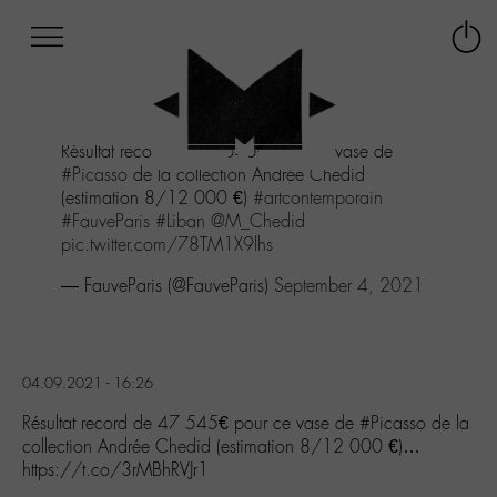
Afficher
Panneau de gestion des cookies
Labo
Connex
-
le
M-
menu
Aller
Résultat record de 47 545€ pour ce vase de
au
#Picasso
de la collection Andrée Chedid
menu
(estimation 8/12 000 €)
#artcontemporain
Aller
#FauveParis
#Liban
@M_Chedid
au
pic.twitter.com/78TM1X9lhs
contenu
Aller
— FauveParis (@FauveParis)
September 4, 2021
à
la
recherche
04.09.2021 - 16:26
Résultat record de 47 545€ pour ce vase de #Picasso de la
collection Andrée Chedid (estimation 8/12 000 €)…
https://t.co/3rMBhRVJr1