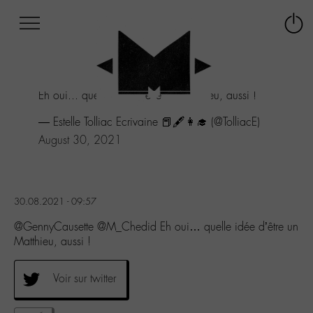
Afficher
Panneau de gestion des cookies
Labo
Connex
-
le
M-
menu
Aller
Eh oui... quelle idée d'être un Matthieu, aussi !
au
menu
— Estelle Tolliac Ecrivaine 📕🖋️👩‍🎓 (@TolliacE)
Aller
August 30, 2021
au
contenu
Aller
à
la
30.08.2021 - 09:57
recherche
@GennyCausette @M_Chedid Eh oui… quelle idée d’être un
Matthieu, aussi !
Voir sur twitter