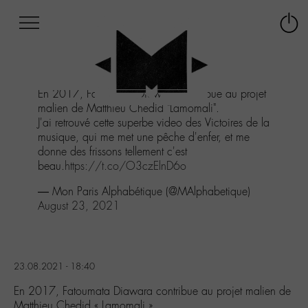
Afficher
Panneau de gestion des cookies
Labo
Connex
-
le
M-
menu
Aller
En 2017, Fatoumata Diawara contribue au projet
au
malien de Matthieu Chedid "Lamomali".
menu
J'ai retrouvé cette superbe video des Victoires de la
Aller
musique, qui me met une pêche d'enfer, et me
au
donne des frissons tellement c'est
contenu
beau.
https://t.co/O3czElnD6o
Aller
à
— Mon Paris Alphabétique (@MAlphabetique)
la
August 23, 2021
recherche
23.08.2021 - 18:40
En 2017, Fatoumata Diawara contribue au projet malien de
Matthieu Chedid « Lamomali ».