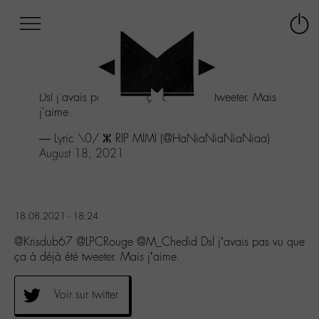
Afficher
Panneau de gestion des cookies
Labo
Connex
-
le
M-
menu
Aller
Dsl j'avais pas vu que ça à déjà été tweeter. Mais
au
j'aime.
menu
Aller
— Lyric \0/ ⵣ RIP MIMI (@HaNiaNiaNiaNiaa)
au
August 18, 2021
contenu
Aller
à
la
18.08.2021 - 18:24
recherche
@Krisdub67 @LPCRouge @M_Chedid Dsl j’avais pas vu que
ça à déjà été tweeter. Mais j’aime.
Voir sur twitter