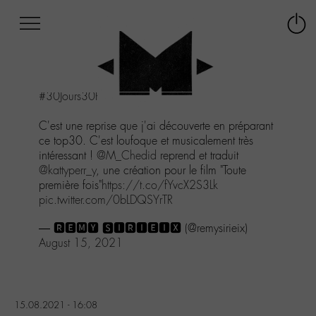
Afficher
Panneau de gestion des cookies
Labo
Connex
-
le
M-
menu
Aller
#30Jours30Reprises
au
menu
C'est une reprise que j'ai découverte en préparant
Aller
ce top30. C'est loufoque et musicalement très
au
intéressant !
@M_Chedid
reprend et traduit
contenu
@kattyperr_y
, une création pour le film "Toute
Aller
première fois"
https://t.co/fYvcX2S3Lk
à
pic.twitter.com/0bLDQSYrTR
la
recherche
— 🆁🅴🅼🆈 🆂🅸🆁🅸🅴🅸🆇 (@remysirieix)
August 15, 2021
15.08.2021 - 16:08