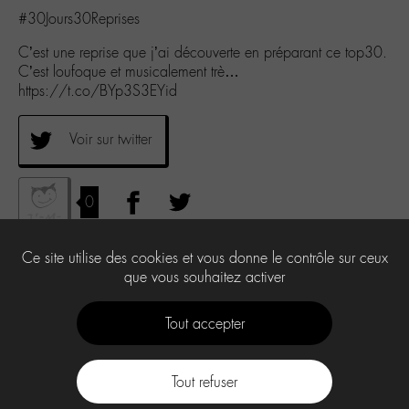
#30Jours30Reprises
C’est une reprise que j’ai découverte en préparant ce top30.
C’est loufoque et musicalement trè…
https://t.co/BYp3S3EYid
Voir sur twitter
0
Ce site utilise des cookies et vous donne le contrôle sur ceux
que vous souhaitez activer
Tout accepter
Tout refuser