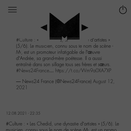
Afficher
Panneau de gestion des cookies
Labo
Connex
-
le
M-
menu
Aller
#Culture
: « Les Chedid, une dynastie d’artistes »
au
(5/6). Le musicien, connu sous le nom de scène -
menu
M-, est un promoteur infatigable de l’œuvre
Aller
d’Andrée, sa grand-mère poétesse. Il a aussi
au
entraîné dans son sillage tous ses frères et sœurs.
contenu
#News24France
…
https://t.co/Wm9a0XA7XP
Aller
à
— News24 France (@News24France)
August 12,
la
2021
recherche
12.08.2021 - 22:35
#Culture : « Les Chedid, une dynastie d’artistes » (5/6). Le
musicien, connu sous le nom de scène -M-, est un promo…