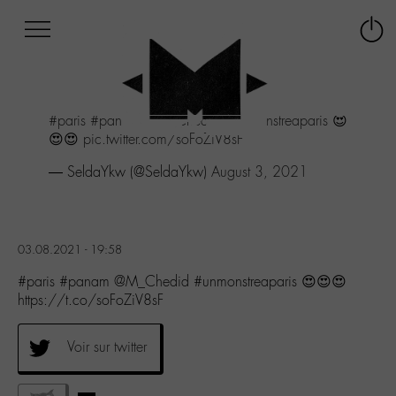
Afficher
Panneau de gestion des cookies
Labo
Connex
-
le
M-
menu
Aller
#paris
#panam
@M_Chedid
#unmonstreaparis
😍
au
😍😍
pic.twitter.com/soFoZiV8sF
menu
Aller
— SeldaYkw (@SeldaYkw)
August 3, 2021
au
contenu
Aller
à
03.08.2021 - 19:58
la
recherche
#paris #panam @M_Chedid #unmonstreaparis 😍😍😍
https://t.co/soFoZiV8sF
Voir sur twitter