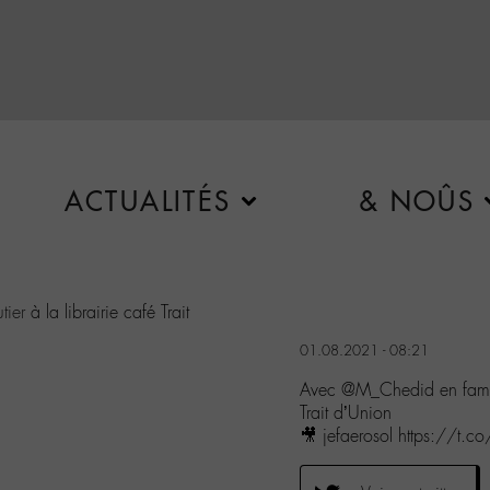
ACTUALITÉS
& NOÛS
tier
à la librairie café Trait
01.08.2021 - 08:21
Avec @M_Chedid en famille
Trait d’Union
🎥 jefaerosol https://t.